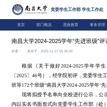
党委学生工作部 学生工作处
首页
部门概况
思政教育
事务管理
南昌大学2024-2025学年“先进班级”
作者：
发布于：2025-11-27 05:30:00
根据《关于做好
202
4
-202
5
学年学生
〔
202
5
〕
4
6
号），经学院初评，
党委学生
班
等
172
个班级
“南昌大学
2024-2025学年
‘
先
现将拟授予名单向全校进行公示，公
内以实名书面形式向
党委学生工作部（处