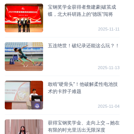
宝钢奖学金获得者詹建豪|破茧成
蝶，北大科研路上的“德医”闯将
2025-11-11
五连绝世！破纪录还能这么玩？！
2025-11-13
敢啃“硬骨头”！他破解柔性电池技
术的卡脖子难题
2025-11-04
获得宝钢奖学金、走向上交→她在
有限的时光里活出无限深度