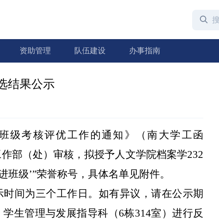
资助管理
队伍建设
办事指南
评选结果公示
班级考核评优工作的通知》（南大学工函
工作部（处）审核
，拟授予人文学院
档案学
232
进班级
’”荣誉称号
，
具体名单见附件
。
示时间为三个工作日。如有异议，请在公示期
）学生管理与发展指导科
（
6栋314室）
进行反