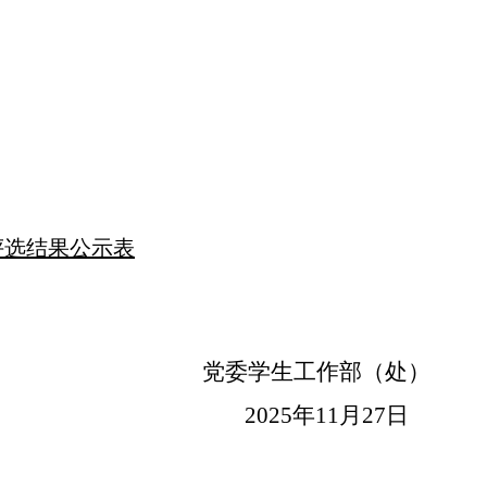
级评选结果公示表
党委
学生工作
部（
处
）
02
5
年
11
月
27
日