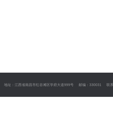
地址：江西省南昌市红谷滩区学府大道999号
邮编：330031
联系