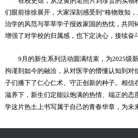
在
校史馆
，
从泛黄的老照片到珍贵的实物
们
眼前徐徐展开
，
大家
深刻感受到
“格物致知，
治学的风范与莘莘学子报效家国的热忱，共同
增强
了对学校的归属感，也下定决心，接续奋
9月的
新生系列活动圆满结束，
为
2025
拘谨到如今的融洽，从对医学的懵懂认知到对
子们播下了仁心仁术、守正创新的种子。相信
滋养下，
新生们定能以饱满的热情、端正的态
学这片热土上书写属于自己的青春华章，为未