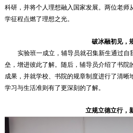
科研，并将个人理想融入国家发展。两位
老师
学征程点燃了理想之光。
破冰融初见，
实验班一成立，辅导员就召集新生
通过自
垒
，增进彼此了解。
随后
，
辅导员
介绍了书院
成果，并就
学校、
书院的规章制度进行了清晰
学习与生活准则
有了更深刻
的
了解。
立规立德立行，