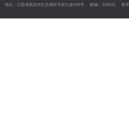
地址：江西省南昌市红谷滩区学府大道999号
邮编：330031
联系