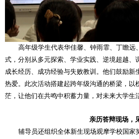
高年级学生代表
华佳馨、钟雨霏、丁瞻远
式，分别从多元探索、学业实践、逆境超越、
成长经历、成功经验与失败教训。他们鼓励新
热爱。此次活动搭建起跨年级沟通的桥梁，以
茫，让他们在共鸣中积蓄力量，对未来大学生
亲历答辩现场
，
辅导员还
组织
全体
新生现场观摩
学校
国家