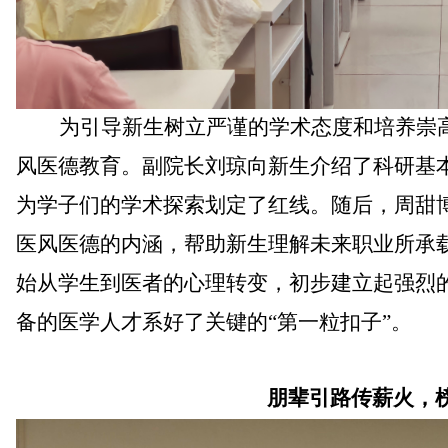
为
引导新生树立严谨的学术态度和
培养崇
风
医德教育
。
副院长刘琼向新生
介绍了科研基
为学子们的学术探索划定了红线。随后，周甜
医风医德的内涵，帮助新生理解未来职业所承
始从学生到医者的心理转变，初步建立起强烈
备的医学人才系好了关键的
“第一粒扣子”。
朋辈引路传薪火
，