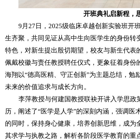
开班典礼启新程，
9月27日
，
2025级临床卓越创新实验班
生齐聚，共同见证从高中生向医学生的身份转
特色，对新生提出殷切期望
，
校友与新生代表
佩戴校徽与责任教授聘任仪式，更象征着身份
海翔以
“德高医精、守正创新”
为主题
总结
，
勉
未来的价值追求与成长方向。
李萍教授与何建国教授联袂开讲入学思政
历，阐述了
“医学是人学”的深刻内涵，强调医
的同时，保持身心健康，培养创新思维，成为
其求学与执教之路，解析各阶段医学教育的重