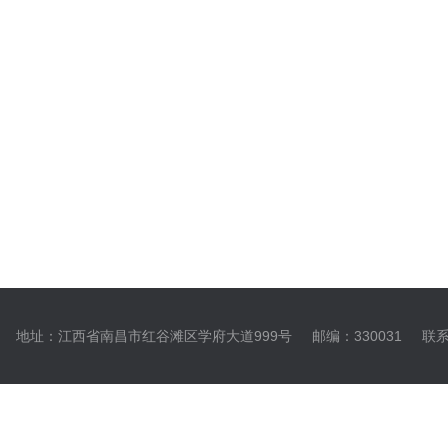
地址：江西省南昌市红谷滩区学府大道999号
邮编：330031
联系