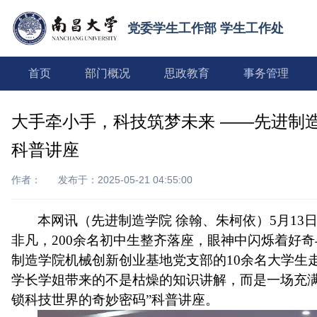
党委学生工作部 学生工作处
首页
部门概况
思政教育
事务管理
大手牵小手，科技筑梦未来 ——先进制
科普讲座
作者：
发布于：2025-05-21 04:55:00
本网讯
（先进制造学院
徐翰、朱柯依）
5月1
非凡
，
200余名初中生整齐落座，眼神中闪烁着好
制造学院机械创新创业基地党支部的10余名大学生
学长学姐
带来的不是枯燥的知识讲解，而是一场充
锁科技世界的奇妙密码
”科普讲座。