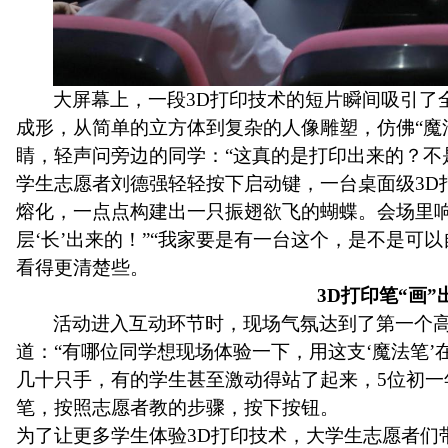
大屏幕上，一段
3D打印技术的短片瞬间吸引了
成形，从简单的立方体到复杂的人像雕塑，仿佛“魔
睛，轻声问旁边的同学：“这真的是打印出来的？不
学生志愿者
刘德强
轻轻按下启动键，一台桌面级
3
熔化，一点点构建出一只振翅欲飞的蝴蝶。会场里响
层‘长’出来的！”“我家要是有一台这个，是不是可
看得更清楚些
。
3D打印笔“画
活动进入互动环节时，现场气氛达到了第一个
道：“有哪位同学想现场体验一下，用这支‘魔法笔’
几十只手，有的学生甚至激动得站了起来，
5位初
笔，按照志愿者教的步骤，按下按钮。
为了让更多学生体验
3D打印技术
，
大学生志愿者们