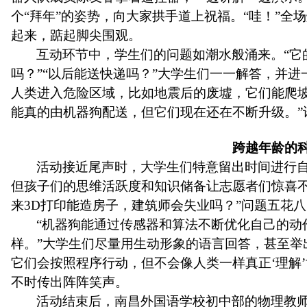
个
“
拜年
”
的姿势，向大家拱手道上祝福
。
“哇！”全
起来，踮起脚尖围观。
互动环节中，学生们的问题如潮水般涌来。
“
吗？”“以后能送快递吗？”大学生们一一解答，并
人类进入危险区域，比如地震后的废墟，它们能爬坡
能真的由机器狗配送，但它们现在还在不断升级。”
跨越年龄的
活动接近尾声时，大学生们特意留出时间进行
但孩子们的思维活跃度和知识储备让志愿者们惊喜
来3D打印能造房子，建筑师会失业吗？”问题五花
“机器狗能通过传感器和算法不断优化自己的动作
样。”大学生们尽量用生动形象的语言回答，甚至举
它们会按照程序行动，但不会像人类一样真正‘理解
不时传出阵阵笑声。
活动结束后，南昌外国语学校初中部的
物理教