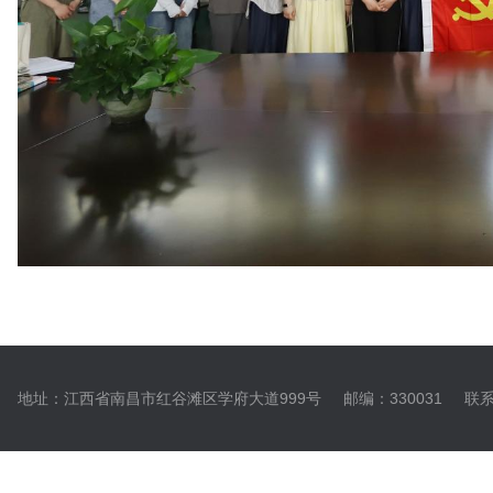
地址：江西省南昌市红谷滩区学府大道999号
邮编：330031
联系