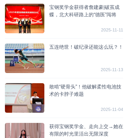
宝钢奖学金获得者詹建豪|破茧成
蝶，北大科研路上的“德医”闯将
2025-11-11
五连绝世！破纪录还能这么玩？！
2025-11-13
敢啃“硬骨头”！他破解柔性电池技
术的卡脖子难题
2025-11-04
获得宝钢奖学金、走向上交→她在
有限的时光里活出无限深度