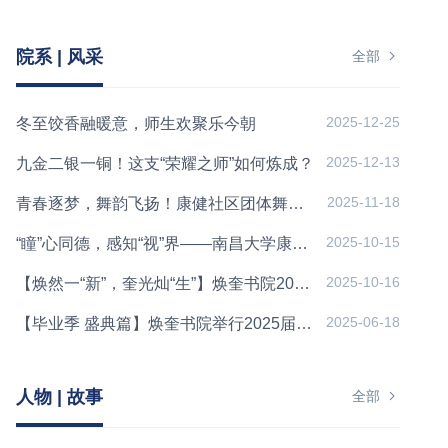
院系 | 风采
全部
2025-12-25
冬至饺香融暖意，师生欢聚乐今朝
2025-12-13
九金二银一铜！这支“荣耀之师”如何炼成？
2025-11-18
青春逐梦，舞韵飞扬！康健社区团体舞大赛圆满落幕
2025-10-15
“瞳”心同德，感知“视”界——南昌大学康健社区暨眼视光学院第...
2025-10-16
【焕然一“新”，奎光灿“生”】焕奎书院2025级临床卓越创新...
2025-06-18
【毕业季 盛典篇】焕奎书院举行2025届首届毕业生毕业典礼
人物 | 故事
全部